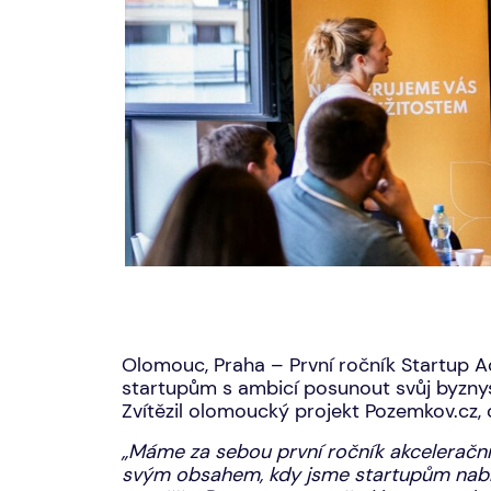
Olomouc, Praha – První ročník Startup 
startupům s ambicí posunout svůj byznys
Zvítězil olomoucký projekt Pozemkov.cz,
„Máme za sebou první ročník akcelerační
svým obsahem, kdy jsme startupům nabíd