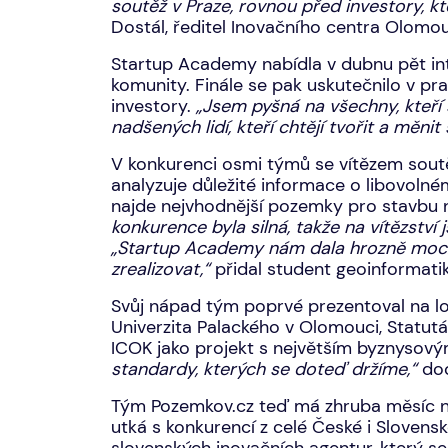
soutěž v Praze, rovnou před investory, kt
Dostál, ředitel Inovačního centra Olomo
Startup Academy nabídla v dubnu pět inte
komunity. Finále se pak uskutečnilo v 
investory.
„Jsem pyšná na všechny, kteří 
nadšených lidí, kteří chtějí tvořit a měnit 
V konkurenci osmi týmů se vítězem soutě
analyzuje důležité informace o libovoln
najde nejvhodnější pozemky pro stavbu 
konkurence byla silná, takže na vítězství
„Startup Academy nám dala hrozně moc. Po
zrealizovat,“
přidal student geoinformatik
Svůj nápad tým poprvé prezentoval na l
Univerzita Palackého v Olomouci, Statut
ICOK jako projekt s největším byznysov
standardy, kterých se doteď držíme,“
dod
Tým Pozemkov.cz teď má zhruba měsíc na to
utká s konkurencí z celé České i Slovens