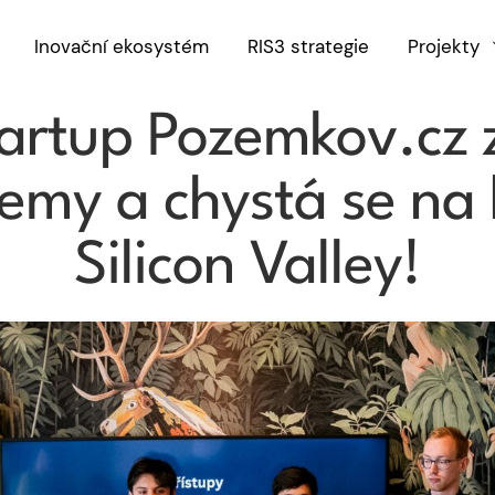
Inovační ekosystém
RIS3 strategie
Projekty
,
NOVINKA
RIS3
rtup Pozemkov.cz z
my a chystá se na 
Silicon Valley!