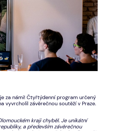
je za námi! Čtyřtýdenní program určený
 vyvrcholil závěrečnou soutěží v Praze.
lomouckém kraji chyběl. Je unikátní
republiky, a především závěrečnou