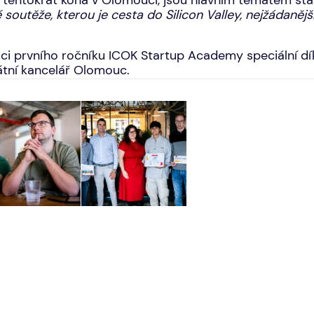
 tentokrát koná v Olomouci, jsou hlavním tématem star
soutěže, kterou je cesta do Silicon Valley, nejžádanějš
ci prvního ročníku ICOK Startup Academy speciální 
tní kancelář Olomouc.