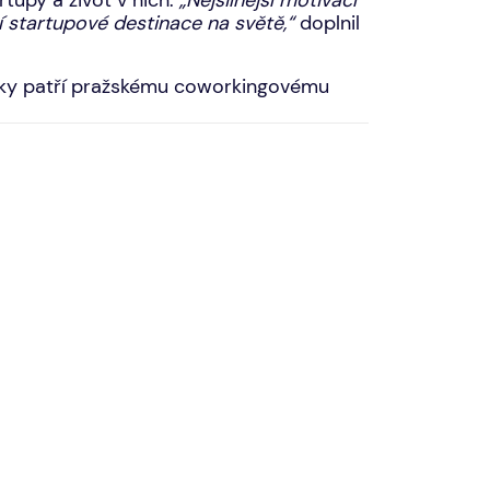
tupy a život v nich.
„Nejsilnější motivací
í startupové destinace na světě,“
doplnil
díky patří pražskému coworkingovému