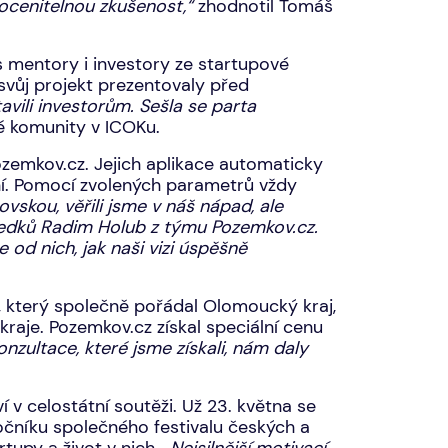
eocenitelnou zkušenost,“
zhodnotil Tomáš
s mentory i investory ze startupové
vůj projekt prezentovaly před
avili investorům. Sešla se parta
é komunity v ICOKu.
zemkov.cz. Jejich aplikace automaticky
ní. Pomocí zvolených parametrů vždy
vskou, věřili jsme v náš nápad, ale
ýsledků Radim Holub z týmu Pozemkov.cz.
od nich, jak naši vizi úspěšně
 který společně pořádal Olomoucký kraj,
aje. Pozemkov.cz získal speciální cenu
nzultace, které jsme získali, nám daly
 v celostátní soutěži. Už 23. května se
ročníku společného festivalu českých a