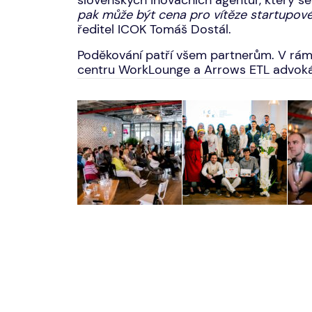
slovenských inovačních agentur, který se
pak může být cena pro vítěze startupové 
ředitel ICOK Tomáš Dostál.
Poděkování patří všem partnerům. V rám
centru WorkLounge a Arrows ETL advoká