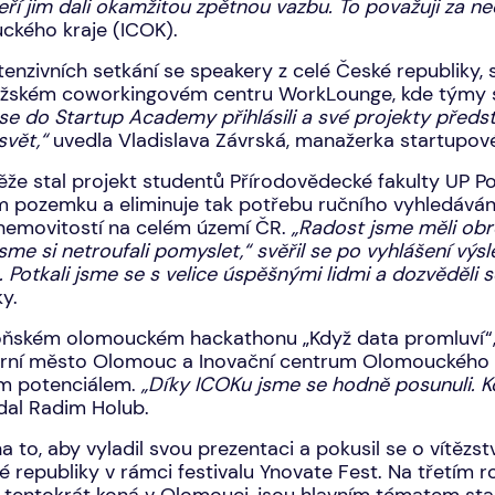
eří jim dali okamžitou zpětnou vazbu. To považuji za n
uckého kraje (ICOK).
nzivních setkání se speakery z celé České republiky, 
pražském coworkingovém centru WorkLounge, kde týmy s
se do Startup Academy přihlásili a své projekty předst
svět,“
uvedla Vladislava Závrská, manažerka startupov
že stal projekt studentů Přírodovědecké fakulty UP Po
ém pozemku a eliminuje tak potřebu ručního vyhledává
nemovitostí na celém území ČR.
„Radost jsme měli obro
 jsme si netroufali pomyslet,“ svěřil se po vyhlášení v
tkali jsme se s velice úspěšnými lidmi a dozvěděli se 
y.
oňském olomouckém hackathonu „Když data promluví“,
ární město Olomouc a Inovační centrum Olomouckého kr
ým potenciálem.
„Díky ICOKu jsme se hodně posunuli. Ko
al Radim Holub.
, aby vyladil svou prezentaci a pokusil se o vítězství
ké republiky v rámci festivalu Ynovate Fest. Na třetím 